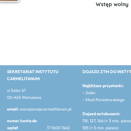
Wstęp wolny
SEKRETARIAT INSTYTUTU
DOJAZD ZTM DO INSTY
CARMELITANUM
Najbliższe przystanki:
ul Solec 61
– Solec
00-424 Warszawa
– Most Poniatowskiego
email:
warszawa@carmelitanum.pl
Dojazd autobusami:
numer konta do
118, 127, 166 (+ 3 min. piesz
wpłat
17 1600 1462
185 (+ 5 min. pieszo)