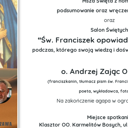
Msza Święta z hom
podsumowanie oraz wręcze
oraz
Salon Świętyc
“Św. Franciszek opowiad
podczas, którego swoją wiedzą i dośw
o. Andrzej Zając 
(franciszkanin, tłumacz pism św. Franci
poeta, wykładowca, fot
Na zakończenie agapa w ogr
Miejsce spotkan
Klasztor OO. Karmelitów Bosych, ul