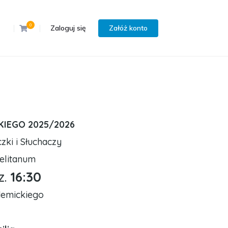
0
Zaloguj się
Załóż konto
IEGO 2025/2026
ki i Słuchaczy
elitanum
z.
16:30
demickiego