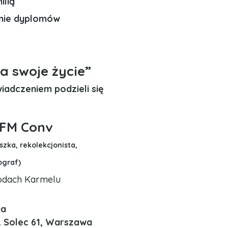
ilią
nie dyplomów
h
a swoje życie”
iadczeniem podzieli się
OFM Conv
szka, rekolekcjonista,
ograf)
odach Karmelu
ia
. Solec 61, Warszawa