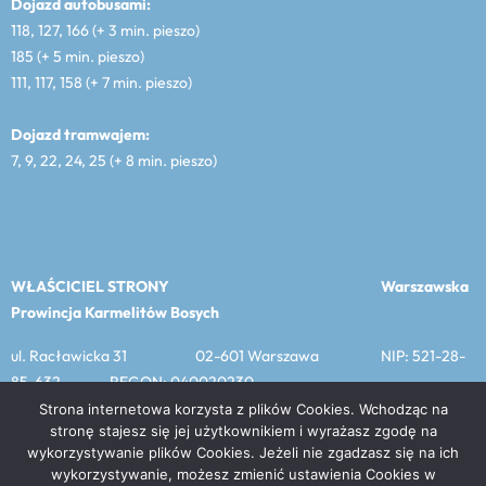
Dojazd autobusami:
118, 127, 166 (+ 3 min. pieszo)
185 (+ 5 min. pieszo)
111, 117, 158 (+ 7 min. pieszo)
Dojazd tramwajem:
7, 9, 22, 24, 25 (+ 8 min. pieszo)
WŁAŚCICIEL STRONY
Warszawska
Prowincja Karmelitów Bosych
ul. Racławicka 31 02-601 Warszawa NIP: 521-28-
85-632 REGON: 040020230
Strona internetowa korzysta z plików Cookies. Wchodząc na
stronę stajesz się jej użytkownikiem i wyrażasz zgodę na
wykorzystywanie plików Cookies. Jeżeli nie zgadzasz się na ich
MENU
wykorzystywanie, możesz zmienić ustawienia Cookies w