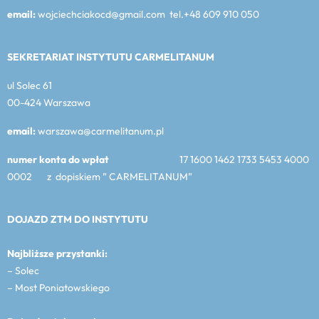
email:
wojciechciakocd@gmail.com tel.+48 609 910 050
SEKRETARIAT INSTYTUTU CARMELITANUM
ul Solec 61
00-424 Warszawa
email:
warszawa@carmelitanum.pl
numer konta do wpłat
17 1600 1462 1733 5453 4000
0002 z dopiskiem ” CARMELITANUM”
DOJAZD ZTM DO INSTYTUTU
Najbliższe przystanki:
– Solec
– Most Poniatowskiego