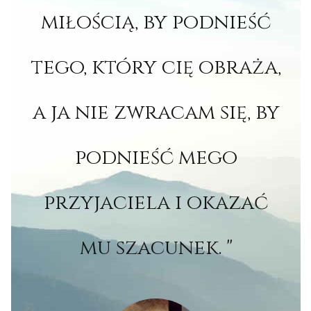
miłością, by podnieść
tego, który cię obraża,
a ja nie zwracam się, by
podnieść mego
przyjaciela i okazać
mu szacunek. "