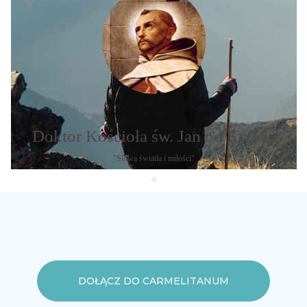
Doktor Kościoła św. Jan od Krzyża
"Słowa światła i miłości"
DOŁĄCZ DO CARMELITANUM