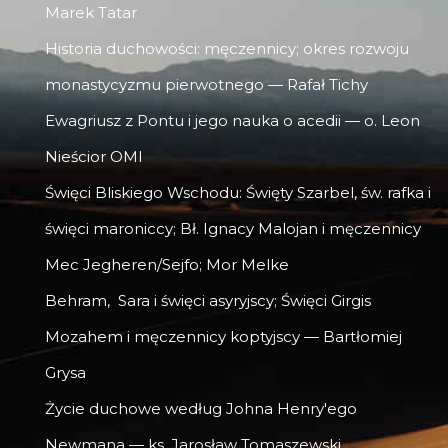
Marek Tatar
Historia duchowości: męczennicy; okres rozwoju
monastycyzmu pierwotnego — Rafał Tichy
Ewagriusz z Pontu i jego nauka o acedii — o. Leon
Nieścior OMI
Święci Bliskiego Wschodu: Święty Szarbel, św. rafka i
święci maroniccy; Bł. Ignacy Malojan i męczennicy
Mec Jegheren/Sejfo; Mor Melke
Behram, Sara i święci asyryjscy; Święci Girgis
Mozahem i męczennicy koptyjscy — Bartłomiej
Grysa
Życie duchowe według Johna Henry'ego
Newmana — ks. Jarosław Tomaszewski