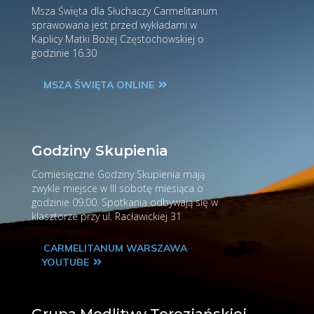
Msza Święta dla Słuchaczy Carmelitanum
sprawowana jest przed wykładami w
Kaplicy Matki Bożej Częstochowskiej o
godzinie 16.30
MSZA ŚWIĘTA ONLINE
Godziny Skupienia
Comiesięczne Godziny Skupienia mają
zwykle miejsce w III sobotę miesiąca o
godzinie 09.00. Spotkania odbywają się w
klasztorze przy ul. Racławickiej 31
CARMELITANUM WARSZAWA
YOUTUBE