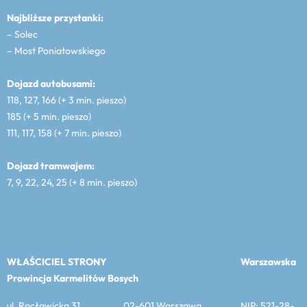
Najbliższe przystanki:
– Solec
– Most Poniatowskiego
Dojazd autobusami:
118, 127, 166 (+ 3 min. pieszo)
185 (+ 5 min. pieszo)
111, 117, 158 (+ 7 min. pieszo)
Dojazd tramwajem:
7, 9, 22, 24, 25 (+ 8 min. pieszo)
WŁAŚCICIEL STRONY
Warszawska
Prowincja Karmelitów Bosych
ul. Racławicka 31 02-601 Warszawa NIP: 521-28-