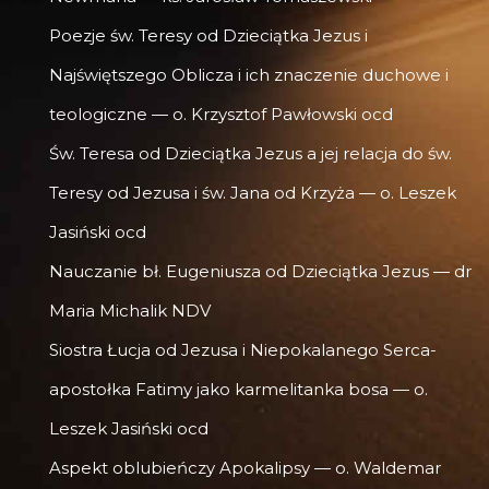
Poezje św. Teresy od Dzieciątka Jezus i
Najświętszego Oblicza i ich znaczenie duchowe i
teologiczne — o. Krzysztof Pawłowski ocd
Św. Teresa od Dzieciątka Jezus a jej relacja do św.
Teresy od Jezusa i św. Jana od Krzyża — o. Leszek
Jasiński ocd
Nauczanie bł. Eugeniusza od Dzieciątka Jezus — dr
Maria Michalik NDV
Siostra Łucja od Jezusa i Niepokalanego Serca-
apostołka Fatimy jako karmelitanka bosa — o.
Leszek Jasiński ocd
Aspekt oblubieńczy Apokalipsy — o. Waldemar