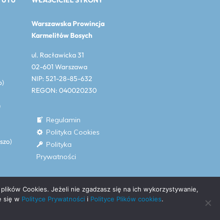
TUTU
WŁAŚCICIEL STRONY
Warszawska Prowincja
Karmelitów Bosych
ul. Racławicka 31
02-601 Warszawa
NIP: 521-28-85-632
o)
REGON: 040020230
)
Regulamin
Polityka Cookies
eszo)
Polityka
Prywatności
plików Cookies. Jeżeli nie zgadzasz się na ich wykorzystywanie,
anum w Warszawie © Carmelitanum –
e się w
Polityce Prywatności
i
Polityce Plików cookies
.