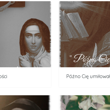
ości
Późno Cię umiłowa