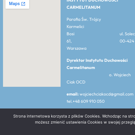
INSTYTUT DUCHOWOŚCI
CARMELITANUM
Parafia Św. Trójcy
Karmelici
Bosi ul. Solec
61, 00-424
Warszawa
Dyrektor Instytutu Duchowości
Carmelitanum
o. Wojciech
Ciak OCD
email:
wojciechciakocd@gmail.com
tel.+48 609 910 050
Strona internetowa korzysta z plików Cookies. Wchodząc na stro
Prawa do materiałów publikowanych na tej stronie należą do Warszaw
możesz zmienić ustawienia Cookies w swojej przeglą
2019