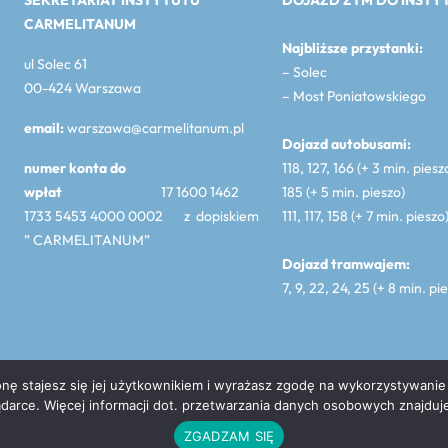
SEKRETARIAT INSTYTUTU
DOJAZD ZTM DO INSTY
CARMELITANUM
Najbliższe przystanki:
ul Solec 61
– Solec
00-424 Warszawa
– Most Poniatowskiego
email:
warszawa@carmelitanum.pl
Dojazd autobusami:
numer konta do
118, 127, 166 (+ 3 min. piesz
wpłat
17 1600 1462
185 (+ 5 min. pieszo)
1733 5453 4000 0002 z dopiskiem
111, 117, 158 (+ 7 min. pieszo
” CARMELITANUM”
Dojazd tramwajem:
7, 9, 22, 24, 25 (+ 8 min. pi
nę stajesz się jej użytkownikiem i wyrażasz zgodę na wykorzystywanie 
skiej Prowincji Karmelitów Bosych, chyba że podano inaczej. Carmelit
darce. Więcej informacji dot. przetwarzania danych osobowych znajduj
ZGADZAM SIĘ