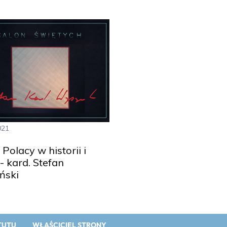
021
Polacy w historii i
- kard. Stefan
ński
TUTU
WŁAŚCICIEL STRONY